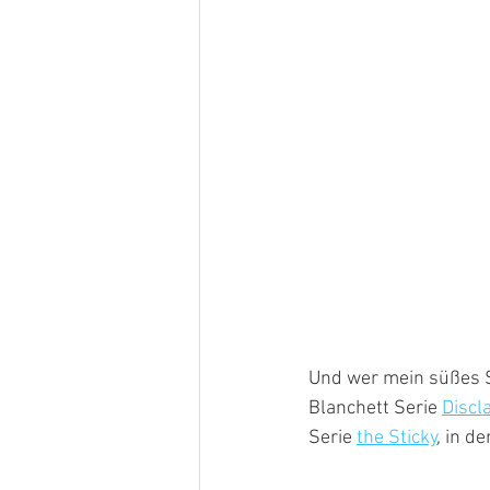
Und wer mein süßes S
Blanchett Serie 
Discl
Serie 
the Sticky
, in d