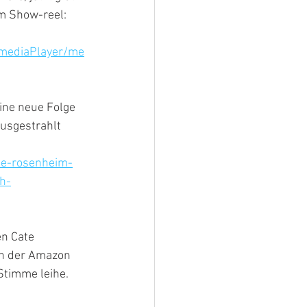
m Show-reel: 
/mediaPlayer/me
ine neue Folge 
usgestrahlt 
ie-rosenheim-
h-
n Cate 
 in der Amazon 
Stimme leihe.  