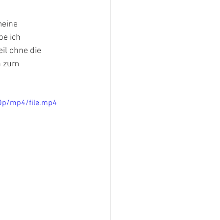
meine 
e ich 
il ohne die 
h zum 
0p/mp4/file.mp4