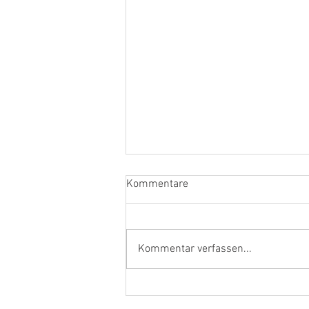
Kommentare
June with a bang
Kommentar verfassen...