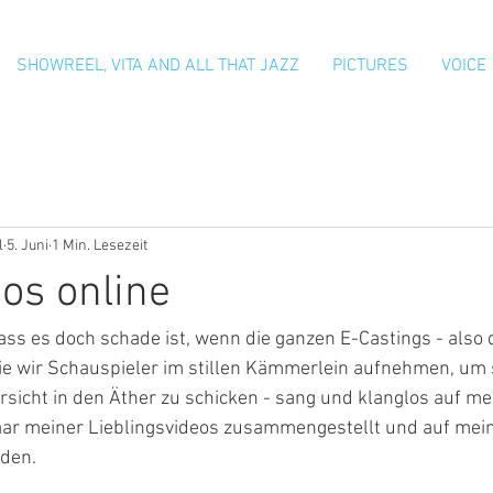
SHOWREEL, VITA AND ALL THAT JAZZ
PICTURES
VOICE
l
5. Juni
1 Min. Lesezeit
os online
dass es doch schade ist, wenn die ganzen E-Castings - also d
e wir Schauspieler im stillen Kämmerlein aufnehmen, um s
rsicht in den Äther zu schicken - sang und klanglos auf m
paar meiner Lieblingsvideos zusammengestellt und auf mein
den.