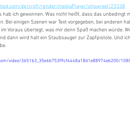
ited.com/de/croft/render/mediaPlayer/showreel/23338
gs hab ich gewonnen. Was nicht heißt, dass das unbedingt 
. Bei einigen Szenen war Text vorgegeben, bei anderen hab
r im Voraus überlegt, was mir denn Spaß machen würde. We
Und dann wird halt ein Staubsauger zur Zapfpistole. Und ic
be.
tic.com/video/3651b3_35e6b753f9cf4448a18d1e88974eb200/108