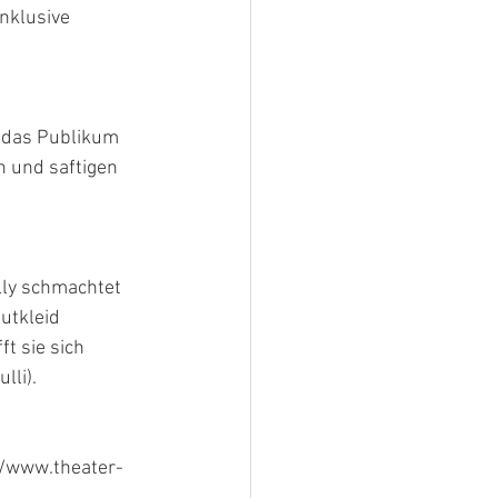
nklusive 
 das Publikum 
 und saftigen 
lly schmachtet 
utkleid 
t sie sich 
lli).
://www.theater-